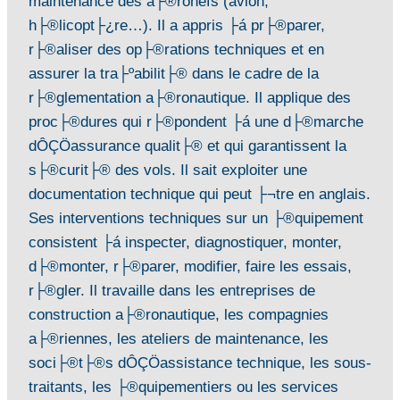
maintenance des a├®ronefs (avion,
h├®licopt├¿re…). Il a appris ├á pr├®parer,
r├®aliser des op├®rations techniques et en
assurer la tra├ºabilit├® dans le cadre de la
r├®glementation a├®ronautique. Il applique des
proc├®dures qui r├®pondent ├á une d├®marche
dÔÇÖassurance qualit├® et qui garantissent la
s├®curit├® des vols. Il sait exploiter une
documentation technique qui peut ├¬tre en anglais.
Ses interventions techniques sur un ├®quipement
consistent ├á inspecter, diagnostiquer, monter,
d├®monter, r├®parer, modifier, faire les essais,
r├®gler. Il travaille dans les entreprises de
construction a├®ronautique, les compagnies
a├®riennes, les ateliers de maintenance, les
soci├®t├®s dÔÇÖassistance technique, les sous-
traitants, les ├®quipementiers ou les services