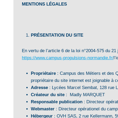
MENTIONS LÉGALES
PRÉSENTATION DU SITE
En vertu de l’article 6 de la loi n°2004-575 du 21
https://www.campus-propulsions-normandie.fr/
l’
Propriétaire
: Campus des Métiers et des Qua
propriétaire du site internet est joignable
Adresse
: Lycées Marcel Sembat, 128 rue L
Créateur du site
: Madly MARQUET
Responsable publication
: Directeur opér
Webmaster
: Directeur opérationel du ca
Hébergeur
: OVH SAS, 2 rue Kellermann, 5