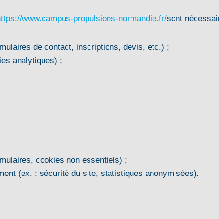
https://www.campus-propulsions-normandie.fr/
sont nécessai
ulaires de contact, inscriptions, devis, etc.) ;
es analytiques) ;
ormulaires, cookies non essentiels) ;
ement (ex. : sécurité du site, statistiques anonymisées).