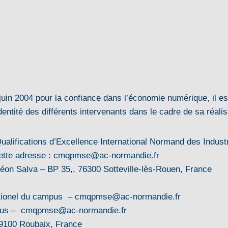
 juin 2004 pour la confiance dans l’économie numérique, il est
identité des différents intervenants dans le cadre de sa réalis
lifications d’Excellence International Normand des Industrie
 à cette adresse : cmqpmse@ac-normandie.fr
éon Salva – BP 35,, 76300 Sotteville-lès-Rouen, France
ationel du campus – cmqpmse@ac-normandie.fr
mpus – cmqpmse@ac-normandie.fr
9100 Roubaix, France