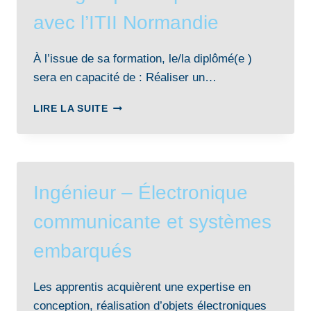
NORMANDIE
avec l’ITII Normandie
À l’issue de sa formation, le/la diplômé(e )
sera en capacité de : Réaliser un…
INGÉNIEUR.E
LIRE LA SUITE
EICNAM
–
ÉNERGÉTIQUE
EN
PARTENARIAT
Ingénieur – Électronique
AVEC
L’ITII
communicante et systèmes
NORMANDIE
embarqués
Les apprentis acquièrent une expertise en
conception, réalisation d’objets électroniques