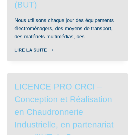
(BUT)
Nous utilisons chaque jour des équipements
électroménagers, des moyens de transport,
des matériels multimédias, des…
BACHELOR
LIRE LA SUITE
UNIVERSITAIRE
DE
TECHNOLOGIE
GÉNIE
MÉCANIQUE
LICENCE PRO CRCI –
ET
PRODUCTIQUE
Conception et Réalisation
(BUT)
en Chaudronnerie
Industrielle, en partenariat