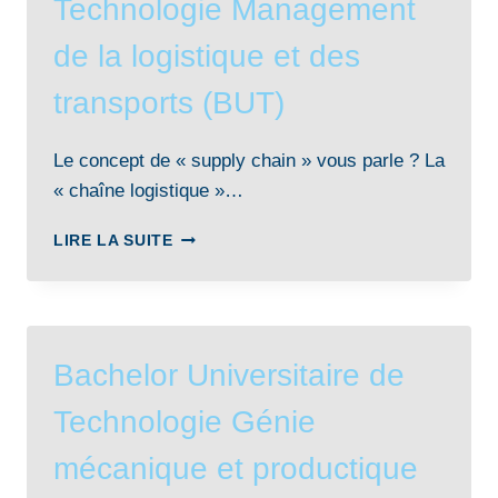
Technologie Management
de la logistique et des
transports (BUT)
Le concept de « supply chain » vous parle ? La
« chaîne logistique »…
BACHELOR
LIRE LA SUITE
UNIVERSITAIRE
DE
TECHNOLOGIE
MANAGEMENT
DE
Bachelor Universitaire de
LA
LOGISTIQUE
Technologie Génie
ET
DES
mécanique et productique
TRANSPORTS
(BUT)