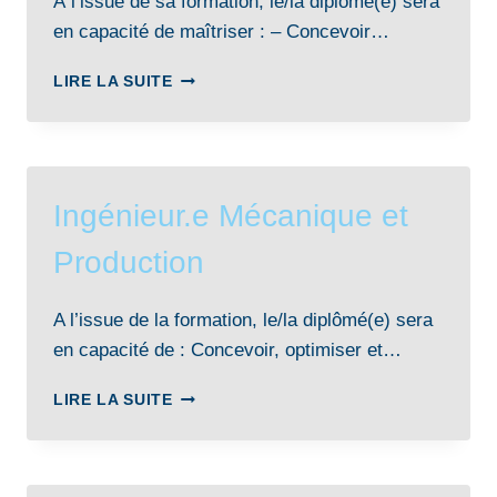
À l’issue de sa formation, le/la diplômé(e) sera
BLOIS
en capacité de maîtriser : – Concevoir…
INGÉNIEUR.E
LIRE LA SUITE
ISEL
–
SYSTÈMES
DE
PRODUCTION
Ingénieur.e Mécanique et
DURABLES,
EN
Production
PARTENARIAT
AVEC
L’ITII
A l’issue de la formation, le/la diplômé(e) sera
NORMANDIE
en capacité de : Concevoir, optimiser et…
INGÉNIEUR.E
LIRE LA SUITE
MÉCANIQUE
ET
PRODUCTION