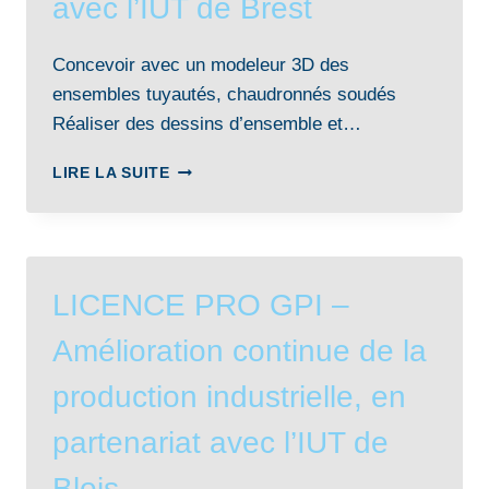
avec l’IUT de Brest
Concevoir avec un modeleur 3D des
ensembles tuyautés, chaudronnés soudés
Réaliser des dessins d’ensemble et…
LICENCE
LIRE LA SUITE
PRO
CRCI
–
CONCEPTION
ET
LICENCE PRO GPI –
RÉALISATION
EN
Amélioration continue de la
CHAUDRONNERIE
INDUSTRIELLE,
production industrielle, en
EN
PARTENARIAT
partenariat avec l’IUT de
AVEC
L’IUT
Blois
DE