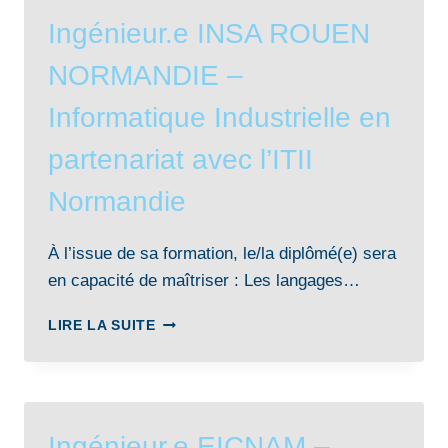
Ingénieur.e INSA ROUEN
NORMANDIE –
Informatique Industrielle en
partenariat avec l’ITII
Normandie
À l’issue de sa formation, le/la diplômé(e) sera
en capacité de maîtriser : Les langages…
INGÉNIEUR.E
LIRE LA SUITE
INSA
ROUEN
NORMANDIE
–
INFORMATIQUE
Ingénieur.e EICNAM –
INDUSTRIELLE