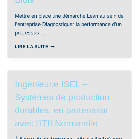
BREST
Mettre en place une démarche Lean au sein de
l’entreprise Diagnostiquer la performance d’un
processus…
LICENCE
LIRE LA SUITE
PRO
GPI
–
AMÉLIORATION
CONTINUE
Ingénieur.e ISEL –
DE
LA
Systèmes de production
PRODUCTION
INDUSTRIELLE,
durables, en partenariat
EN
PARTENARIAT
avec l’ITII Normandie
AVEC
L’IUT
DE