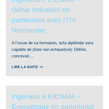
EN
Génie Industriel en
PARTENARIAT
AVEC
partenariat avec l’ITII
L’ITII
NORMANDIE
Normandie
A l’issue de sa formation, le/la diplômée sera
capable de (liste non exhaustive): Définir,
concevoir…
INGÉNIEUR.E
LIRE LA SUITE
EICNAM
–
GÉNIE
INDUSTRIEL
EN
Ingénieur.e EICNAM –
PARTENARIAT
AVEC
Énergétique en partenariat
L’ITII