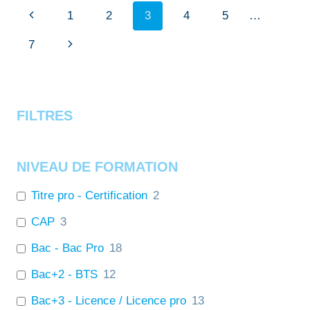
L’AUTOMOBILE
Navigation
Page
1
2
3
4
5
…
ET
L’AÉRONAUTIQUE
de
précédente
Page
7
page
suivante
FILTRES
NIVEAU DE FORMATION
Titre pro - Certification
2
CAP
3
Bac - Bac Pro
18
Bac+2 - BTS
12
Bac+3 - Licence / Licence pro
13