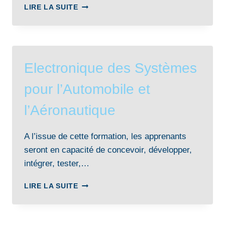
INGÉNIEUR
LIRE LA SUITE
EN
MATÉRIAUX-
CHIMIE
–
PARCOURS
Electronique des Systèmes
MATÉRIAUX
POUR
pour l’Automobile et
L’ÉNERGIE
ET
l’Aéronautique
MATÉRIAUX
DE
STRUCTURE
A l’issue de cette formation, les apprenants
seront en capacité de concevoir, développer,
intégrer, tester,…
ELECTRONIQUE
LIRE LA SUITE
DES
SYSTÈMES
POUR