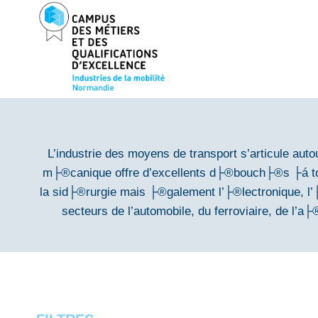
Aller
au
contenu
L’industrie des moyens de transport s’articule aut
m├®canique offre d’excellents d├®bouch├®s ├á tout
la sid├®rurgie mais ├®galement l’├®lectronique, l’
secteurs de l’automobile, du ferroviaire, de l’a├