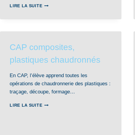
BTS
LIRE LA SUITE
CONCEPTION
DES
PROCESSUS
DE
DÉCOUPE
ET
CAP composites,
D’EMBOUTISSAGE
plastiques chaudronnés
En CAP, l’élève apprend toutes les
opérations de chaudronnerie des plastiques :
traçage, découpe, formage…
CAP
LIRE LA SUITE
COMPOSITES,
PLASTIQUES
CHAUDRONNÉS