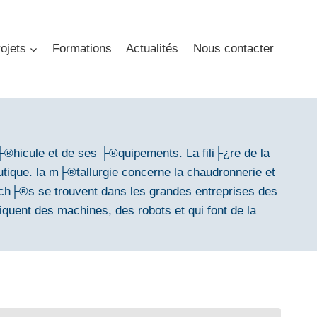
ojets
Formations
Actualités
Nous contacter
v├®hicule et de ses ├®quipements. La fili├¿re de la
ique. la m├®tallurgie concerne la chaudronnerie et
uch├®s se trouvent dans les grandes entreprises des
riquent des machines, des robots et qui font de la