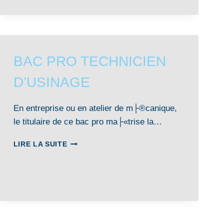
RIC
–
RÉALISATIONS
INDUSTRIELLES
EN
CHAUDRONNERIE
BAC PRO TECHNICIEN
OU
SOUDAGE
D’USINAGE
En entreprise ou en atelier de m├®canique,
le titulaire de ce bac pro ma├«trise la…
BAC
LIRE LA SUITE
PRO
TECHNICIEN
D’USINAGE