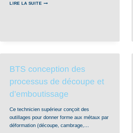
BAC
LIRE LA SUITE
PRO
MAINTENANCE
DES
SYSTÈMES
DE
PRODUCTION
CONNECTÉS
(MSPC)
BTS conception des
processus de découpe et
d’emboutissage
Ce technicien supérieur conçoit des
outillages pour donner forme aux métaux par
déformation (découpe, cambrage,…