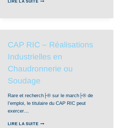
LIRE LA SUITE
(EX
MC)
TECHNICIEN
EN
SOUDAGE
CAP RIC – Réalisations
Industrielles en
Chaudronnerie ou
Soudage
Rare et recherch├® sur le march├® de
l’emploi, le titulaire du CAP RIC peut
exercer…
CAP
LIRE LA SUITE