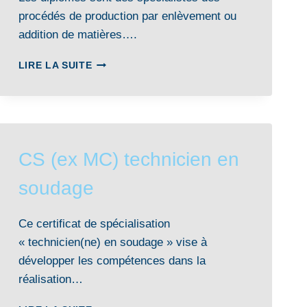
procédés de production par enlèvement ou
addition de matières….
BTS
LIRE LA SUITE
CONCEPTION
DES
PROCESSUS
DE
RÉALISATION
DE
CS (ex MC) technicien en
PRODUITS
OPTION
soudage
B
PRODUCTION
SÉRIELLE
Ce certificat de spécialisation
(CPRP
« technicien(ne) en soudage » vise à
PS)
développer les compétences dans la
réalisation…
CS