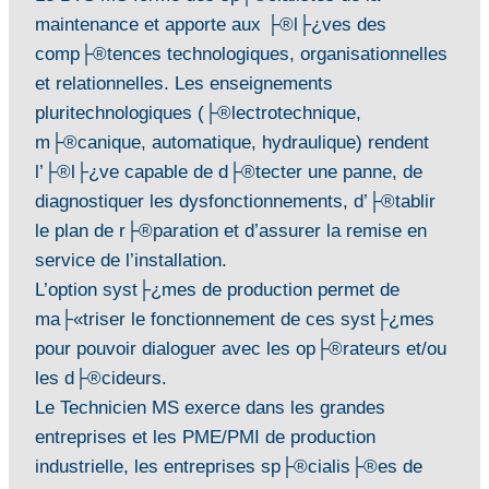
maintenance et apporte aux ├®l├¿ves des
comp├®tences technologiques, organisationnelles
et relationnelles. Les enseignements
pluritechnologiques (├®lectrotechnique,
m├®canique, automatique, hydraulique) rendent
l’├®l├¿ve capable de d├®tecter une panne, de
diagnostiquer les dysfonctionnements, d’├®tablir
le plan de r├®paration et d’assurer la remise en
service de l’installation.
L’option syst├¿mes de production permet de
ma├«triser le fonctionnement de ces syst├¿mes
pour pouvoir dialoguer avec les op├®rateurs et/ou
les d├®cideurs.
Le Technicien MS exerce dans les grandes
entreprises et les PME/PMI de production
industrielle, les entreprises sp├®cialis├®es de