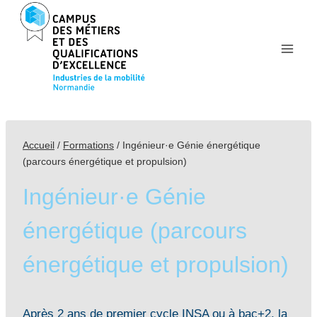
Aller
au
contenu
Accueil
/
Formations
/
Ingénieur·e Génie énergétique
(parcours énergétique et propulsion)
Ingénieur·e Génie
énergétique (parcours
énergétique et propulsion)
Après 2 ans de premier cycle INSA ou à bac+2, la