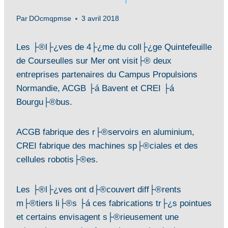
Par
DOcmqpmse
3 avril 2018
Les ├®l├¿ves de 4├¿me du coll├¿ge Quintefeuille
de Courseulles sur Mer ont visit├® deux
entreprises partenaires du Campus Propulsions
Normandie, ACGB ├á Bavent et CREI ├á
Bourgu├®bus.
ACGB fabrique des r├®servoirs en aluminium,
CREI fabrique des machines sp├®ciales et des
cellules robotis├®es.
Les ├®l├¿ves ont d├®couvert diff├®rents
m├®tiers li├®s ├á ces fabrications tr├¿s pointues
et certains envisagent s├®rieusement une