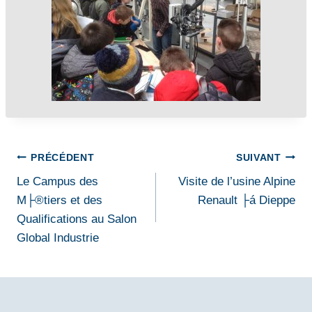
Navigation
PRÉCÉDENT
SUIVANT
Le Campus des
Visite de l’usine Alpine
de
M├®tiers et des
Renault ├á Dieppe
l’article
Qualifications au Salon
Global Industrie