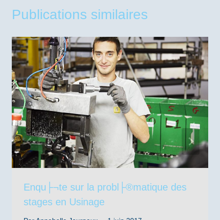
Publications similaires
Enqu├¬te sur la probl├®matique des
stages en Usinage