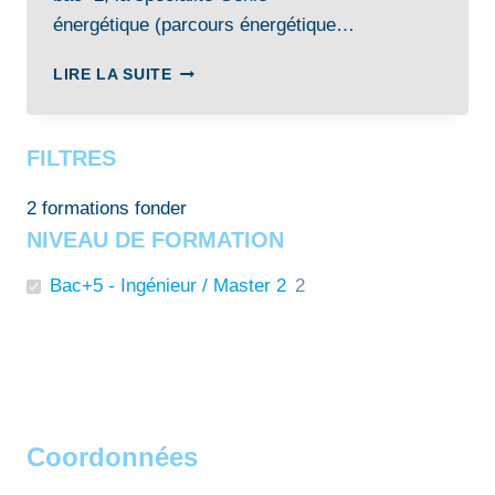
énergétique (parcours énergétique…
INGÉNIEUR·E
LIRE LA SUITE
GÉNIE
ÉNERGÉTIQUE
(PARCOURS
FILTRES
ÉNERGÉTIQUE
ET
2
formations fonder
PROPULSION)
NIVEAU DE FORMATION
Bac+5 - Ingénieur / Master 2
2
Coordonnées