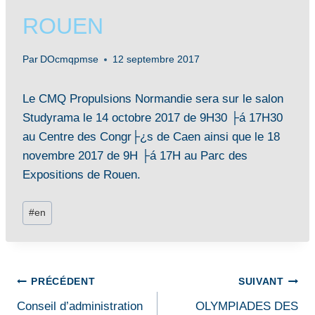
ROUEN
Par
DOcmqpmse
12 septembre 2017
Le CMQ Propulsions Normandie sera sur le salon
Studyrama le 14 octobre 2017 de 9H30 ├á 17H30
au Centre des Congr├¿s de Caen ainsi que le 18
novembre 2017 de 9H ├á 17H au Parc des
Expositions de Rouen.
Étiquettes
#
en
de
la
publication :
Navigation
PRÉCÉDENT
SUIVANT
Conseil d’administration
OLYMPIADES DES
de